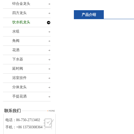
锌合金龙头
四方龙头
产品介绍
饮水机龙头
水咀
角阀
花洒
下水器
延时阀
浴室挂件
分体龙头
手提花洒
电话：86-750-2713402
手机：+86 13750308364