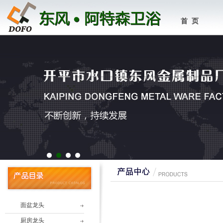
首 页
1
2
3
4
面盆龙头
厨房龙头