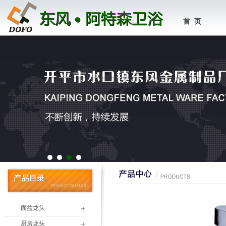
首 页
1
2
3
4
面盆龙头
厨房龙头