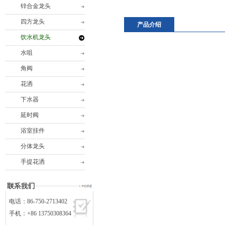
锌合金龙头
四方龙头
产品介绍
饮水机龙头
水咀
角阀
花洒
下水器
延时阀
浴室挂件
分体龙头
手提花洒
电话：86-750-2713402
手机：+86 13750308364